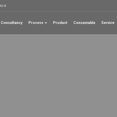
to 6
 Consultancy
Process
Product
Consumable
Service